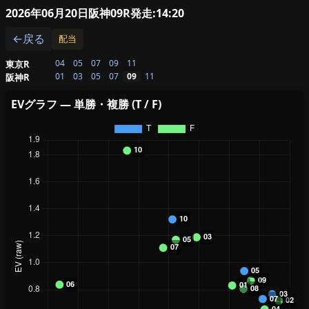
2026年06月20日阪神09R
発走:14:20
←戻る
配当
04
05
07
09
11
東京R
01
03
05
07
09
11
阪神R
EVグラフ — 単勝・複勝 (T / F)