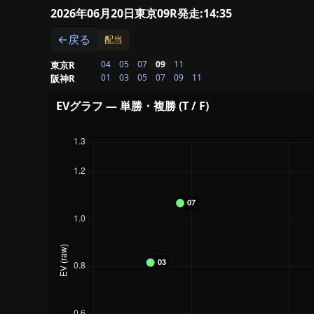
2026年06月20日東京09R
発走:14:35
←戻る
配当
04
05
07
09
11
東京R
01
03
05
07
09
11
阪神R
EVグラフ — 単勝・複勝 (T / F)