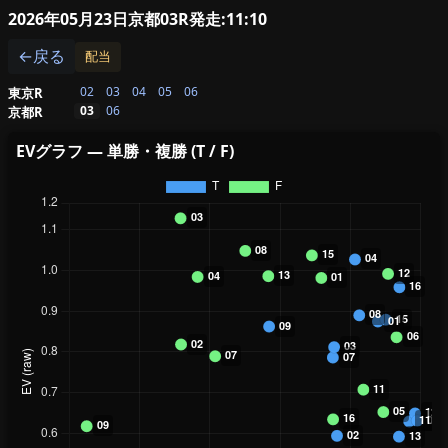
2026年05月23日京都03R
発走:11:10
←戻る
配当
02
03
04
05
06
東京R
03
06
京都R
EVグラフ — 単勝・複勝 (T / F)