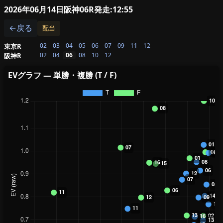
2026年06月14日阪神06R
発走:12:55
←戻る
配当
02
03
04
05
06
07
09
11
12
東京R
02
04
06
08
10
12
阪神R
EVグラフ — 単勝・複勝 (T / F)