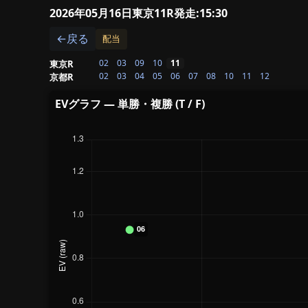
2026年05月16日東京11R
発走:15:30
←戻る
配当
02
03
09
10
11
東京R
02
03
04
05
06
07
08
10
11
12
京都R
EVグラフ — 単勝・複勝 (T / F)