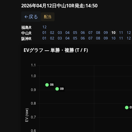
2026年04月12日中山10R
発走:14:50
←戻る
配当
12
福島R
01
02
03
04
05
06
07
08
09
10
11
12
中山R
01
02
03
04
05
06
07
08
09
10
11
12
阪神R
EVグラフ — 単勝・複勝 (T / F)