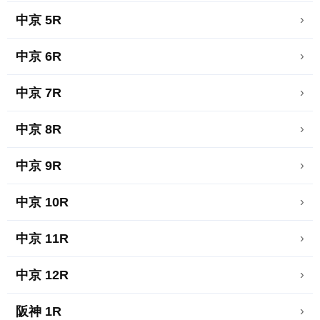
中京 5R
›
中京 6R
›
中京 7R
›
中京 8R
›
中京 9R
›
中京 10R
›
中京 11R
›
中京 12R
›
阪神 1R
›