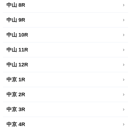
中山 8R
›
中山 9R
›
中山 10R
›
中山 11R
›
中山 12R
›
中京 1R
›
中京 2R
›
中京 3R
›
中京 4R
›