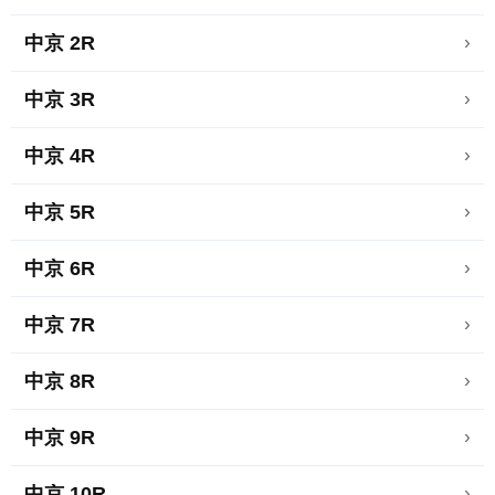
中京 2R
›
中京 3R
›
中京 4R
›
中京 5R
›
中京 6R
›
中京 7R
›
中京 8R
›
中京 9R
›
中京 10R
›