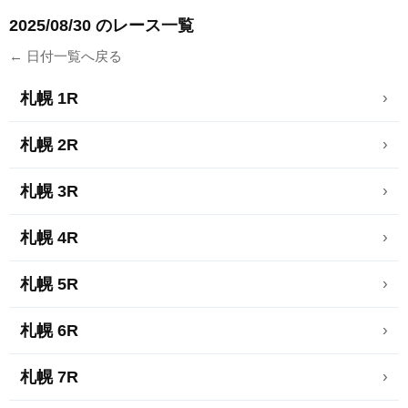
2025/08/30 のレース一覧
← 日付一覧へ戻る
札幌 1R
›
札幌 2R
›
札幌 3R
›
札幌 4R
›
札幌 5R
›
札幌 6R
›
札幌 7R
›