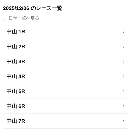
2025/12/06 のレース一覧
← 日付一覧へ戻る
中山 1R
›
中山 2R
›
中山 3R
›
中山 4R
›
中山 5R
›
中山 6R
›
中山 7R
›